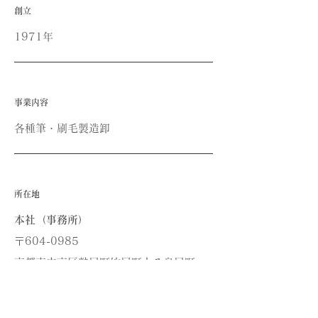
創立
1971年
事業内容
​各種筆・刷毛製造卸
所在地
本社（事務所）
〒604-0985
京都市中京区麩屋町竹屋町上る舟屋町
411-2
TEL
075-241-4178
FAX
075-222-