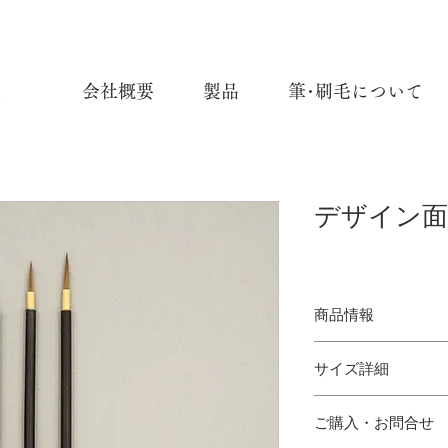
会社概要
製品
筆･刷毛について
デザイン面相
商品情報
デザイン面相
サイズ詳細
使用材料：イタチ毛
サイズ：大、中、小
大(L)：
ご購入・お問合せ
中(M)：
DESIGN MENSO
小(S)：