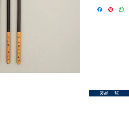
Material：sable hair
ご購入可能な店舗一
size：L, M, S
https://kyoto-nakasat
お問合せ
https://kyoto-nakasat
製品 一覧