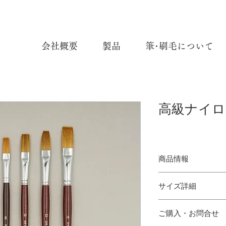
会社概要
製品
筆･刷毛について
高級ナイロ
商品情報
高級ナイロン混毛水彩
サイズ詳細
使用材料：羊毛、茶
サイズ：No.0, 2, 4, 6, 8
No.0：
ご購入・お問合せ
No.2：
WATER-COLOR MIXI
No.4：