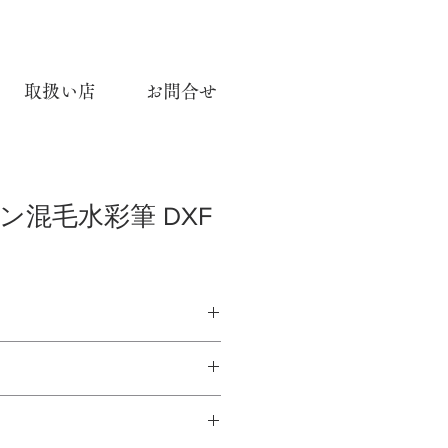
取扱い店
お問合せ
ン混毛水彩筆 DXF
筆 DXF
ナイロン
, 10, 12, 14
NG OF NYLON BRUSH DXF