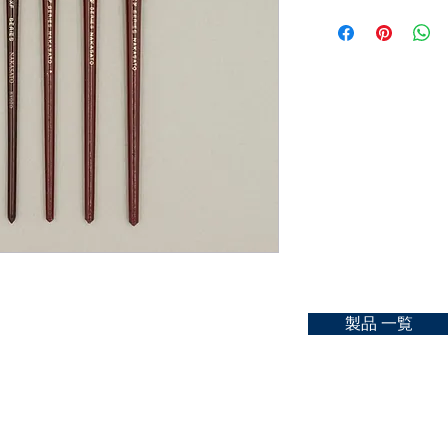
Material：goat hair a
ご購入可能な店舗一
No.6：
size：No.0, 2, 4, 6, 8, 
https://kyoto-nakasat
No.8：
No.10：
お問合せ
No.12：
https://kyoto-nakasat
No.14：
No.16：
製品 一覧