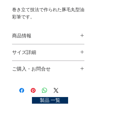
巻き立て技法で作られた豚毛丸型油
彩筆です。
商品情報
オリジナル豚毛油彩筆 ER (丸型)
サイズ詳細
使用材料：豚毛
サイズ：No.0, 2, 4, 6, 8, 10, 12, 14, 16,
No.0：
18, 20, 22, 24
ご購入・お問合せ
No.2：
No.4：
ORIGINAL PIG HAIR OIL-COLOR
ご購入可能な店舗一覧
No.6：
BRUSH ER (Round)
https://kyoto-nakasato.com/store
No.8：
Material：pig hair
No.10：
size：No.0, 2, 4, 6, 8, 10, 12, 14, 16, 18,
お問合せ
製品 一覧
No.12：
20, 22, 24
https://kyoto-nakasato.com/contact
No.14：
No.16：
No.18：
No.20：
No.22：