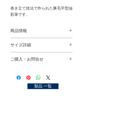
巻き立て技法で作られた豚毛平型油
彩筆です。
商品情報
オリジナル豚毛油彩筆 ES (平型)
サイズ詳細
使用材料：豚毛
サイズ：No.0, 2, 4, 6, 8, 10, 12, 14, 16,
No.0：
18, 20, 22, 24
ご購入・お問合せ
No.2：
No.4：
ORIGINAL PIG HAIR OIL-COLOR
ご購入可能な店舗一覧
No.6：
BRUSH ES (Flat)​​​​​​​
https://kyoto-nakasato.com/store
No.8：
Material：pig hair
No.10：
size：No.0, 2, 4, 6, 8, 10, 12, 14, 16, 18,
お問合せ
製品 一覧
No.12：
20, 22, 24
https://kyoto-nakasato.com/contact
No.14：
No.16：
No.18：
No.20：
No.22：