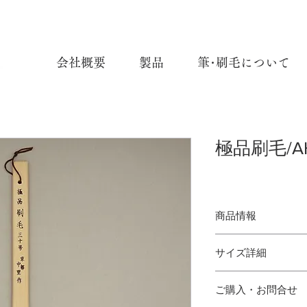
会社概要
製品
筆･刷毛について
極品刷毛/A
商品情報
極品刷毛
サイズ詳細
使用材料：羊毛髯、
サイズ：No.10, 15, 20, 
No.10：
ご購入・お問合せ
No.15：
GOKUHIN-BAKE
No.20：