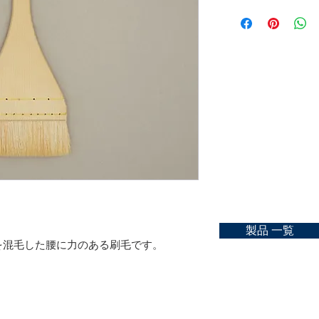
Material：goat beard
ご購入可能な店舗一
No.25：
size：No.10, 15, 20, 2
https://kyoto-nakasat
No.30：
No.40：
お問合せ
No.50：
https://kyoto-nakasat
製品 一覧
を混毛した腰に力のある刷毛です。