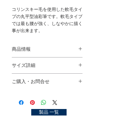
コリンスキー毛を使用した軟毛タイ
プの丸平型油彩筆です。軟毛タイプ
では最も腰が強く、しなやかに描く
事が出来ます。
商品情報
セーブル油彩筆 KX (丸平型)
サイズ詳細
使用材料：コリンスキー毛
サイズ：No.2, 4, 6, 8, 10, 12
No.2：
ご購入・お問合せ
No.4：
SABLE OIL-COLOR BRUSH KX (Filbert)
No.6：
Material：kolinsky hair
ご購入可能な店舗一覧
No.8：
size：No.2, 4, 6, 8, 10, 12
https://kyoto-nakasato.com/store
No.10：
No.12：
お問合せ
製品 一覧
https://kyoto-nakasato.com/contact