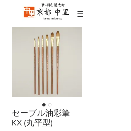
セーブル油彩筆
KX (丸平型)