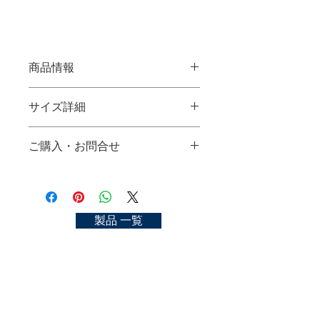
商品情報
ミニ軸水彩筆 MiniR
サイズ詳細
使用材料：羊毛、馬毛、茶ナイロン
サイズ：No.0, 2, 4, 6, 8, 10, 12
No.0：
ご購入・お問合せ
No.2：
SHORT HANDLE WATER-COLOR
No.4：
BRUSH MiniR
ご購入可能な店舗一覧
No.6：
Material：goat, horse hair and brown
https://kyoto-nakasato.com/store
No.8：
nylon
No.10：
size：No.0, 2, 4, 6, 8, 10, 12
お問合せ
製品 一覧
No.12：
https://kyoto-nakasato.com/contact
No.14：
No.16：