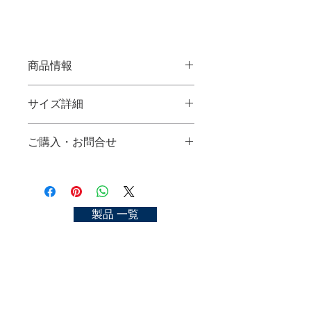
商品情報
ナイロン水彩筆 MOLLIS-Oval
サイズ詳細
使用材料：ナイロン
サイズ：No.2, 4, 6
No.2：
ご購入・お問合せ
No.4：
NYLON WATER-COLOR BRUSH
No.6：
MOLLIS-Oval
ご購入可能な店舗一覧
Material：nylon
https://kyoto-nakasato.com/store
size：No.2, 4, 6
お問合せ
製品 一覧
https://kyoto-nakasato.com/contact