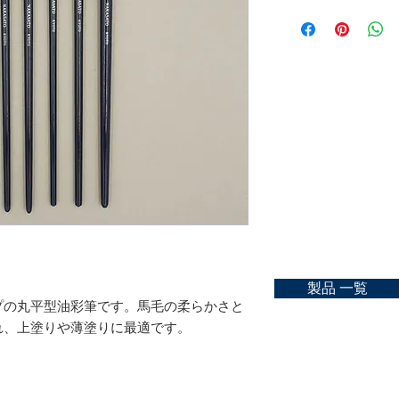
(Filbert)
ご購入可能な店舗一
No.6：
Material：raccoon and
https://kyoto-nakasat
No.8：
size：No.0, 2, 4, 6, 8, 
No.10：
お問合せ
No.12：
https://kyoto-nakasat
No.14：
No.16：
No.18：
No.20：
No.22：
製品 一覧
プの丸平型油彩筆です。馬毛の柔らかさと
れ、上塗りや薄塗りに最適です。