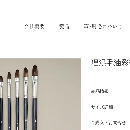
会社概要
製品
筆･刷毛について
狸混毛油彩筆
商品情報
狸混毛油彩筆 N (丸平
サイズ詳細
使用材料：狸毛、馬
サイズ：No.0, 2, 4, 6, 8,
No.0：
ご購入・お問合せ
No.2：
MIXING OF RACCOO
No.4：