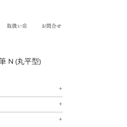
取扱い店
お問合せ
 N (丸平型)
型)
毛
 10, 12, 14, 16, 18, 20, 22
N HAIR OIL-COLOR BRUSH N