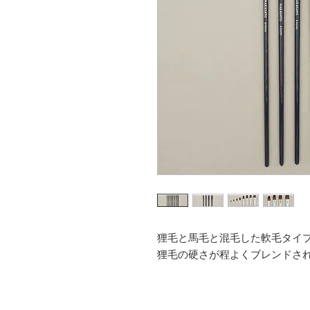
狸毛と馬毛と混毛した軟毛タイ
狸毛の硬さが程よくブレンドさ