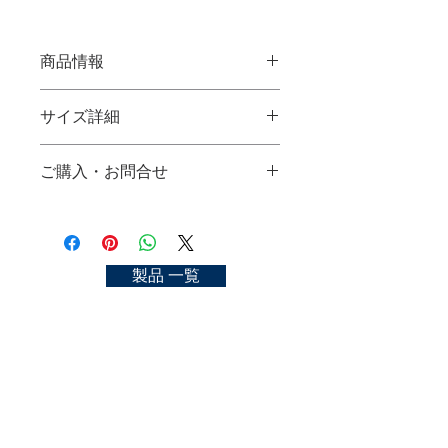
商品情報
夏毛彩色
サイズ詳細
使用材料：イタチ毛、馬毛、鹿毛
サイズ：大々、大、中、小
大々(Ext L)：
ご購入・お問合せ
大(L)：
NATSUGE SAISIKI
中(M)：
Material：sable, horse and deer hair
ご購入可能な店舗一覧
小(S)：
size： Ext L, L, M, S
https://kyoto-nakasato.com/store
小々(Ext S)：
お問合せ
製品 一覧
https://kyoto-nakasato.com/contact