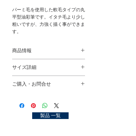
パーミ毛を使用した軟毛タイプの丸
平型油彩筆です。イタチ毛より少し
粗いですが、力強く描く事ができま
す。
商品情報
パーミテイル油彩筆 PF (丸平型)
サイズ詳細
使用材料：パーミテイル
サイズ：No.2, 4, 6, 8, 10, 12, 14, 16
No.2：
ご購入・お問合せ
No.4：
PAHMI TAIL OIL-COLOR BRUSH PF
No.6：
(Filbert)​​​​​​​
ご購入可能な店舗一覧
No.8：
Material：pahmi tail
https://kyoto-nakasato.com/store
No.10：
size：No.2, 4, 6, 8, 10, 12, 14, 16
No.12：
お問合せ
製品 一覧
No.14：
https://kyoto-nakasato.com/contact
No.16：