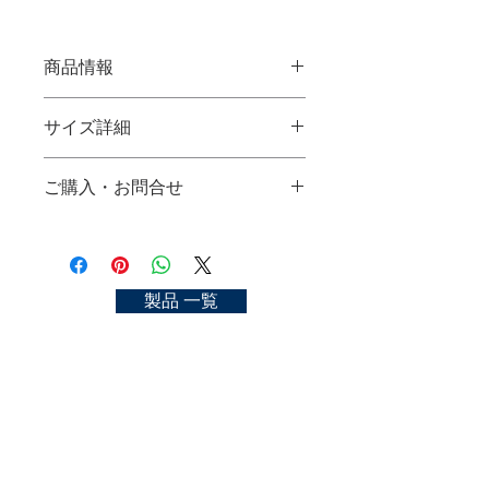
商品情報
神泉
サイズ詳細
使用材料：パーミテイル
サイズ：大、中、小
大(L)：
ご購入・お問合せ
中(M)：
SHINSEN
小(S)：
Material：pahmi tail hair
ご購入可能な店舗一覧
size：G, L, M, S
https://kyoto-nakasato.com/store
お問合せ
https://kyoto-nakasato.com/contact
製品 一覧