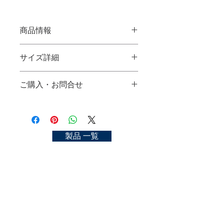
商品情報
白狸毛書
サイズ詳細
使用材料：白狸毛
サイズ：他サイズなし
ご購入・お問合せ
SHIRODANUKI KEGAKI
Material：white raccoon hair
ご購入可能な店舗一覧
size：one size only
https://kyoto-nakasato.com/store
お問合せ
製品 一覧
https://kyoto-nakasato.com/contact