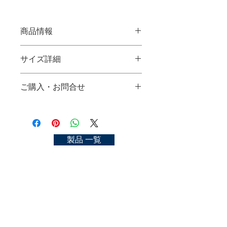
商品情報
特製版下書
サイズ詳細
使用材料：イタチ毛
サイズ：大々、大、中、小
大々(Ext L)：
ご購入・お問合せ
大(L)：
TOKUSEI HANSHITAGAKI
中(M)：
Material：sable hair
ご購入可能な店舗一覧
小(S)：
size：Ext L, L, M, S
https://kyoto-nakasato.com/store
お問合せ
https://kyoto-nakasato.com/contact
製品 一覧