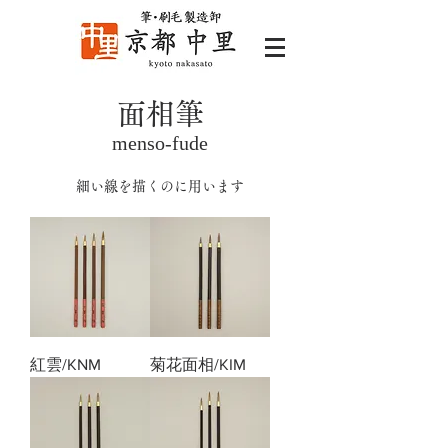
面相筆
menso-fude
細い線を描くのに用います
紅雲/KNM
菊花面相/KIM